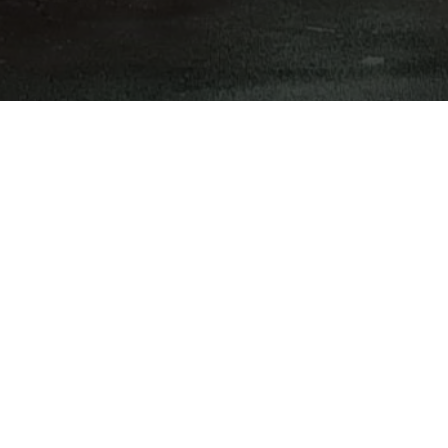
rvice et à la protection des données personnelles, merci de vous re
Nous contacter
Mentions légale
Delestraint
07 69 39 68 95
Mentions légales
Gestion des cooki