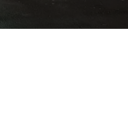
porter aux
CGU de Planity
.
s
Le Studio
es