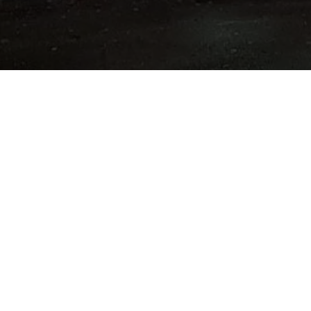
Nous trouver
Nom :
Le Studio
Adresse :
56 Rue du Général Delestraint
59580
Aniche
Numéro de Siret :
88982558400010
Numéro de TVA :
FR1889825584
Pour les mentions relatives à l'utilisation du se
LE STUDIO
Nous trouver
56 Rue du Général 
59580
Aniche